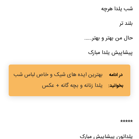
شب یلدا هرچه
بلند تر
حال من بهتر و بهتر……
پیشاپیش یلدا مبارک
بهترین ایده های شیک و خاص لباس شب
یلدا زنانه و بچه گانه + عکس
*****
یلداتون پیشاپیش مبارک