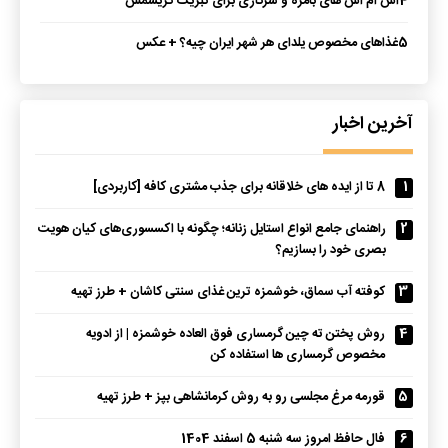
4
اس ام اس های بامزه و سرکاری برای تبریک کریسمس
5
غذاهای مخصوص یلدای هر شهر ایران چیه؟ + عکس
آخرین اخبار
1
8 تا از ایده های خلاقانه برای جذب مشتری کافه [کاربردی]
2
راهنمای جامع انواع استایل زنانه؛ چگونه با اکسسوری‌های کیان هویت
بصری خود را بسازیم؟
3
کوفته آب سماق، خوشمزه ترین غذای سنتی کاشان + طرز تهیه
4
روش پختن ته چین گرمساری فوق العاده خوشمزه | از ادویه
مخصوص گرمساری ها استفاده کن
5
قورمه مرغ مجلسی رو به روش کرمانشاهی بپز + طرز تهیه
6
فال حافظ امروز سه شنبه 5 اسفند 1404