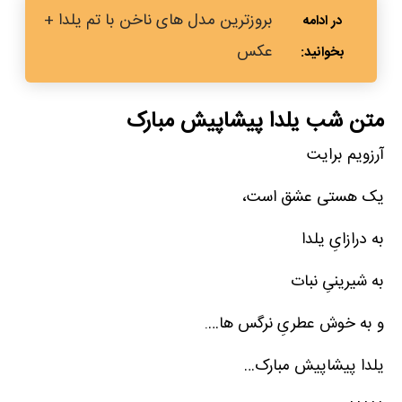
بروزترین مدل های ناخن با تم یلدا +
عکس
متن شب یلدا پیشاپیش مبارک
آرزویم برایت
یک هستی عشق است،
به درازایِ یلدا
به شیرینیِ نبات
و به خوش عطریِ نرگس ها….
یلدا پیشاپیش مبارک…