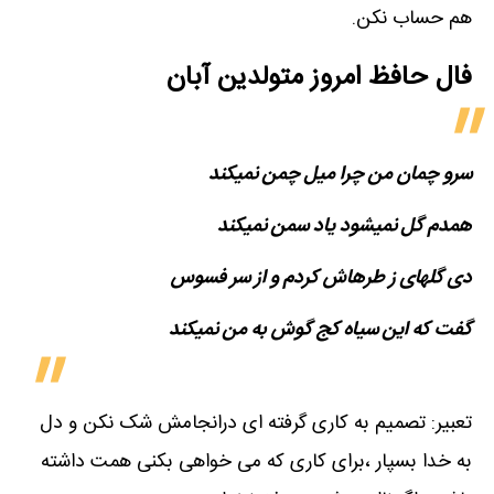
هم حساب نکن.
فال حافظ امروز متولدین‌ آبان
سرو چمان من چرا میل چمن نمی​کند
همدم گل نمی​شود یاد سمن نمی​کند
دی گله​ای ز طره​اش کردم و از سر فسوس
گفت که این سیاه کج گوش به من نمی​کند
تعبیر: تصمیم به کاری گرفته ای درانجامش شک نکن و دل
به خدا بسپار ،برای کاری که می خواهی بکنی همت داشته