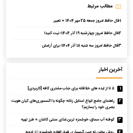
مطالب مرتبط
1
فال حافظ امروز جمعه 25 مهر 1404 + تعبیر
2
فال حافظ امروز چهارشنبه 19 آذر 1404؛ نیت کنید!
3
فال حافظ امروز سه شنبه 18 آذر 1404؛ برای آرامش
آخرین اخبار
1
8 تا از ایده های خلاقانه برای جذب مشتری کافه [کاربردی]
2
راهنمای جامع انواع استایل زنانه؛ چگونه با اکسسوری‌های کیان هویت
بصری خود را بسازیم؟
3
کوفته آب سماق، خوشمزه ترین غذای سنتی کاشان + طرز تهیه
4
روش پختن ته چین گرمساری فوق العاده خوشمزه | از ادویه