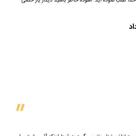
 خدا طلب نموده اید. آسوده خاطر باشید دیدار یار حتمی
اد