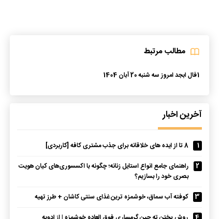
مطالب مرتبط
1
فال ابجد امروز سه شنبه 20 آبان 1404
آخرین اخبار
1
8 تا از ایده های خلاقانه برای جذب مشتری کافه [کاربردی]
2
راهنمای جامع انواع استایل زنانه؛ چگونه با اکسسوری‌های کیان هویت
بصری خود را بسازیم؟
3
کوفته آب سماق، خوشمزه ترین غذای سنتی کاشان + طرز تهیه
4
روش پختن ته چین گرمساری فوق العاده خوشمزه | از ادویه