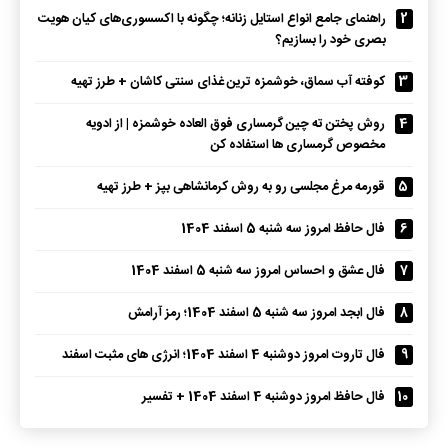
2
راهنمای جامع انواع استایل زنانه؛ چگونه با اکسسوری‌های کیان هویت
بصری خود را بسازیم؟
3
کوفته آب سماق، خوشمزه ترین غذای سنتی کاشان + طرز تهیه
4
روش پختن ته چین گرمساری فوق العاده خوشمزه | از ادویه
مخصوص گرمساری ها استفاده کن
5
قورمه مرغ مجلسی رو به روش کرمانشاهی بپز + طرز تهیه
6
فال حافظ امروز سه شنبه 5 اسفند 1404
7
فال عشق و احساس امروز سه شنبه 5 اسفند 1404
8
فال ابجد امروز سه شنبه 5 اسفند 1404؛ رمز آرامش
9
فال تاروت امروز دوشنبه 4 اسفند 1404؛ انرژی های مثبت اسفند
10
فال حافظ امروز دوشنبه 4 اسفند 1404 + تفسیر