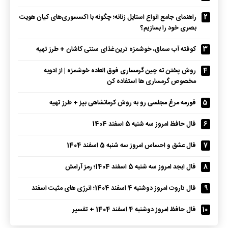
2
راهنمای جامع انواع استایل زنانه؛ چگونه با اکسسوری‌های کیان هویت
بصری خود را بسازیم؟
3
کوفته آب سماق، خوشمزه ترین غذای سنتی کاشان + طرز تهیه
4
روش پختن ته چین گرمساری فوق العاده خوشمزه | از ادویه
مخصوص گرمساری ها استفاده کن
5
قورمه مرغ مجلسی رو به روش کرمانشاهی بپز + طرز تهیه
6
فال حافظ امروز سه شنبه 5 اسفند 1404
7
فال عشق و احساس امروز سه شنبه 5 اسفند 1404
8
فال ابجد امروز سه شنبه 5 اسفند 1404؛ رمز آرامش
9
فال تاروت امروز دوشنبه 4 اسفند 1404؛ انرژی های مثبت اسفند
10
فال حافظ امروز دوشنبه 4 اسفند 1404 + تفسیر