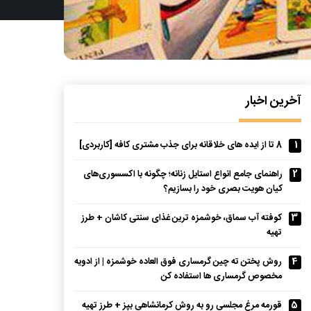
آخرین اخبار
1
8 تا از ایده های خلاقانه برای جذب مشتری کافه [کاربردی]
2
راهنمای جامع انواع استایل زنانه؛ چگونه با اکسسوری‌های
کیان هویت بصری خود را بسازیم؟
3
کوفته آب سماق، خوشمزه ترین غذای سنتی کاشان + طرز
تهیه
4
روش پختن ته چین گرمساری فوق العاده خوشمزه | از ادویه
مخصوص گرمساری ها استفاده کن
5
قورمه مرغ مجلسی رو به روش کرمانشاهی بپز + طرز تهیه