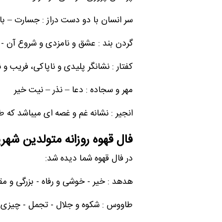
سر انسان با دو دست دراز : جسارت – با
گردن بند : عشق و نامزدی و شروع آن 
کفتار : نشانگر پلیدی و ناپاکی، فریب و
مهر و سجاده : دعا – نذر – نیت خیر
انجیر : نشانه غم و غصه ای میباشد که ط
فال قهوه روزانه متولدین شهری
در فال قهوه شما دیده شد:
هدهد : خیر - خوشی و رفاه - بزرگی و مق
طاووس : شکوه و جلال - تجمل - چیزی ک