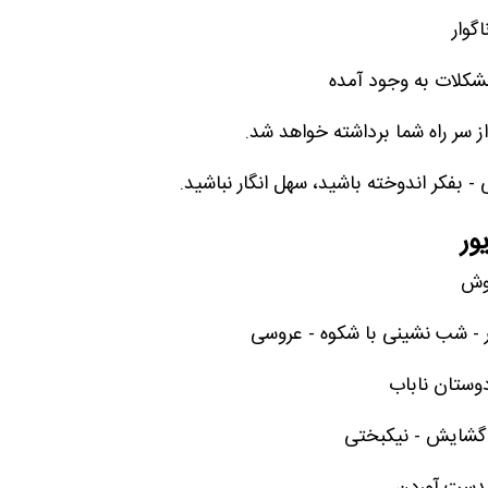
گوار
مشکلات به وجود آمده
 از سر راه شما برداشته خواهد شد.
- بفکر اندوخته باشید، سهل انگار نباشید.
ور
خوش
 - شب نشینی با شکوه - عروسی
وستان ناباب
 گشایش - نیکبختی