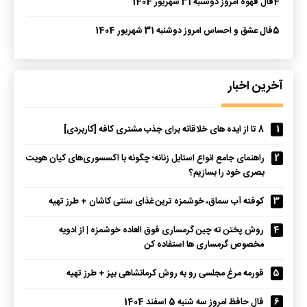
4
فال قهوه امروز دوشنبه 31 شهریور 1404
5
فال عشق و احساس امروز دوشنبه 31 شهریور 1404
آخرین اخبار
1
8 تا از ایده های خلاقانه برای جذب مشتری کافه [کاربردی]
2
راهنمای جامع انواع استایل زنانه؛ چگونه با اکسسوری‌های کیان هویت
بصری خود را بسازیم؟
3
کوفته آب سماق، خوشمزه ترین غذای سنتی کاشان + طرز تهیه
4
روش پختن ته چین گرمساری فوق العاده خوشمزه | از ادویه
مخصوص گرمساری ها استفاده کن
5
قورمه مرغ مجلسی رو به روش کرمانشاهی بپز + طرز تهیه
6
فال حافظ امروز سه شنبه 5 اسفند 1404