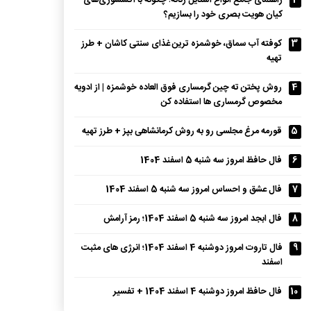
2
راهنمای جامع انواع استایل زنانه؛ چگونه با اکسسوری‌های
کیان هویت بصری خود را بسازیم؟
3
کوفته آب سماق، خوشمزه ترین غذای سنتی کاشان + طرز
تهیه
4
روش پختن ته چین گرمساری فوق العاده خوشمزه | از ادویه
مخصوص گرمساری ها استفاده کن
5
قورمه مرغ مجلسی رو به روش کرمانشاهی بپز + طرز تهیه
6
فال حافظ امروز سه شنبه 5 اسفند 1404
7
فال عشق و احساس امروز سه شنبه 5 اسفند 1404
8
فال ابجد امروز سه شنبه 5 اسفند 1404؛ رمز آرامش
9
فال تاروت امروز دوشنبه 4 اسفند 1404؛ انرژی های مثبت
اسفند
10
فال حافظ امروز دوشنبه 4 اسفند 1404 + تفسیر