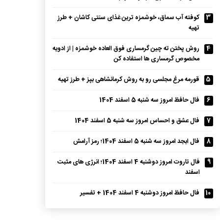
3
کوفته آب سماق، خوشمزه ترین غذای سنتی کاشان + طرز
تهیه
4
روش پختن ته چین گرمساری فوق العاده خوشمزه | از ادویه
مخصوص گرمساری ها استفاده کن
5
قورمه مرغ مجلسی رو به روش کرمانشاهی بپز + طرز تهیه
6
فال حافظ امروز سه شنبه 5 اسفند 1404
7
فال عشق و احساس امروز سه شنبه 5 اسفند 1404
8
فال ابجد امروز سه شنبه 5 اسفند 1404؛ رمز آرامش
9
فال تاروت امروز دوشنبه 4 اسفند 1404؛ انرژی های مثبت
اسفند
10
فال حافظ امروز دوشنبه 4 اسفند 1404 + تفسیر