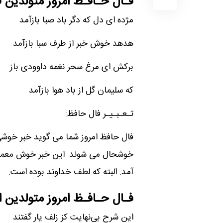
فـال حـافـظ امروز متولدین 
مژده ای دل که دگر باد صبا بازآمد
هدهد خوش خبر از طرف سبا بازآمد
برکش ای مرغ سحر نغمه داوودی باز
که سلیمان گل از باد هوا بازآمد
تـعـبـیـر فال حافظ:
فال حافظ امروز شما می گوید خبر خوشی ر
خوشحال می شوند. این خبر خوش معمای
آمد. البته که لطف خداوند بوده است.
فـال حـافـظ امروز متولدین
این شرح بی‌نهایت کز زلف یار گفتند