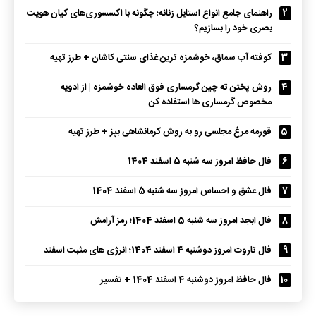
2
راهنمای جامع انواع استایل زنانه؛ چگونه با اکسسوری‌های کیان هویت
بصری خود را بسازیم؟
3
کوفته آب سماق، خوشمزه ترین غذای سنتی کاشان + طرز تهیه
4
روش پختن ته چین گرمساری فوق العاده خوشمزه | از ادویه
مخصوص گرمساری ها استفاده کن
5
قورمه مرغ مجلسی رو به روش کرمانشاهی بپز + طرز تهیه
6
فال حافظ امروز سه شنبه 5 اسفند 1404
7
فال عشق و احساس امروز سه شنبه 5 اسفند 1404
8
فال ابجد امروز سه شنبه 5 اسفند 1404؛ رمز آرامش
9
فال تاروت امروز دوشنبه 4 اسفند 1404؛ انرژی های مثبت اسفند
10
فال حافظ امروز دوشنبه 4 اسفند 1404 + تفسیر