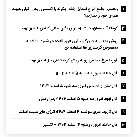
2
راهنمای جامع انواع استایل زنانه؛ چگونه با اکسسوری‌های کیان هویت
بصری خود را بسازیم؟
3
کوفته آب سماق، خوشمزه ترین غذای سنتی کاشان + طرز تهیه
4
روش پختن ته چین گرمساری فوق العاده خوشمزه | از ادویه
مخصوص گرمساری ها استفاده کن
5
قورمه مرغ مجلسی رو به روش کرمانشاهی بپز + طرز تهیه
6
فال حافظ امروز سه شنبه 5 اسفند 1404
7
فال عشق و احساس امروز سه شنبه 5 اسفند 1404
8
فال ابجد امروز سه شنبه 5 اسفند 1404؛ رمز آرامش
9
فال تاروت امروز دوشنبه 4 اسفند 1404؛ انرژی های مثبت اسفند
10
فال حافظ امروز دوشنبه 4 اسفند 1404 + تفسیر