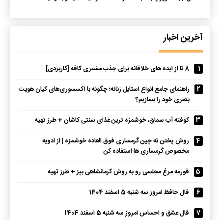
آخرین اخبار
1
8 تا از ایده های خلاقانه برای جذب مشتری کافه [کاربردی]
2
راهنمای جامع انواع استایل زنانه؛ چگونه با اکسسوری‌های کیان هویت
بصری خود را بسازیم؟
3
کوفته آب سماق، خوشمزه ترین غذای سنتی کاشان + طرز تهیه
4
روش پختن ته چین گرمساری فوق العاده خوشمزه | از ادویه
مخصوص گرمساری ها استفاده کن
5
قورمه مرغ مجلسی رو به روش کرمانشاهی بپز + طرز تهیه
6
فال حافظ امروز سه شنبه 5 اسفند 1404
7
فال عشق و احساس امروز سه شنبه 5 اسفند 1404