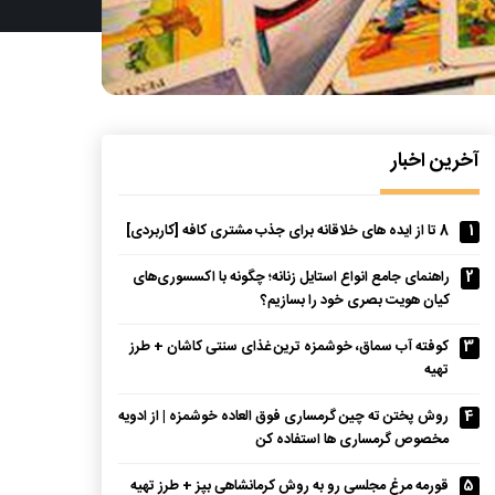
آخرین اخبار
1
8 تا از ایده های خلاقانه برای جذب مشتری کافه [کاربردی]
2
راهنمای جامع انواع استایل زنانه؛ چگونه با اکسسوری‌های
کیان هویت بصری خود را بسازیم؟
3
کوفته آب سماق، خوشمزه ترین غذای سنتی کاشان + طرز
تهیه
4
روش پختن ته چین گرمساری فوق العاده خوشمزه | از ادویه
مخصوص گرمساری ها استفاده کن
5
قورمه مرغ مجلسی رو به روش کرمانشاهی بپز + طرز تهیه