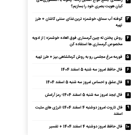
2
راهنمای جامع انواع استایل زنانه؛ چگونه با اکسسوری‌های
کیان هویت بصری خود را بسازیم؟
3
کوفته آب سماق، خوشمزه ترین غذای سنتی کاشان + طرز
تهیه
4
روش پختن ته چین گرمساری فوق العاده خوشمزه | از ادویه
مخصوص گرمساری ها استفاده کن
5
قورمه مرغ مجلسی رو به روش کرمانشاهی بپز + طرز تهیه
6
فال حافظ امروز سه شنبه 5 اسفند 1404
7
فال عشق و احساس امروز سه شنبه 5 اسفند 1404
8
فال ابجد امروز سه شنبه 5 اسفند 1404؛ رمز آرامش
9
فال تاروت امروز دوشنبه 4 اسفند 1404؛ انرژی های مثبت
اسفند
10
فال حافظ امروز دوشنبه 4 اسفند 1404 + تفسیر