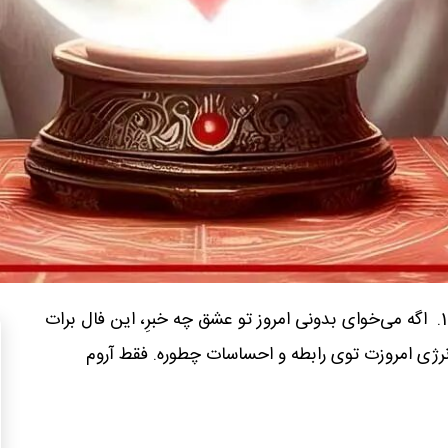
فال عشق امروز 9 آذر 1404. اگه می‌خوای بدونی امروز تو عشق چه خبرِ، این فال برات
رژی امروزت توی رابطه‌ و احساسات چطوره. فقط آروم