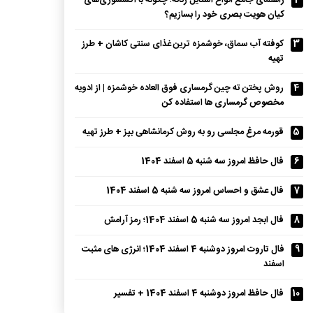
2
راهنمای جامع انواع استایل زنانه؛ چگونه با اکسسوری‌های
کیان هویت بصری خود را بسازیم؟
3
کوفته آب سماق، خوشمزه ترین غذای سنتی کاشان + طرز
تهیه
4
روش پختن ته چین گرمساری فوق العاده خوشمزه | از ادویه
مخصوص گرمساری ها استفاده کن
5
قورمه مرغ مجلسی رو به روش کرمانشاهی بپز + طرز تهیه
6
فال حافظ امروز سه شنبه 5 اسفند 1404
7
فال عشق و احساس امروز سه شنبه 5 اسفند 1404
8
فال ابجد امروز سه شنبه 5 اسفند 1404؛ رمز آرامش
9
فال تاروت امروز دوشنبه 4 اسفند 1404؛ انرژی های مثبت
اسفند
10
فال حافظ امروز دوشنبه 4 اسفند 1404 + تفسیر