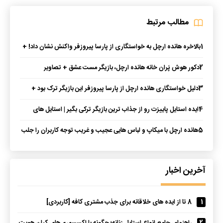
مطالب مرتبط
1
بالاخره هانده ارچل به خواستگاری از پارسا پیروزفر واکنش نشان داد! +
عکس
2
دکور هوش پَران خانه هانده ارچل، بازیگر مست عشق + تصاویر
3
دلیل خواستگاری هانده ارچل از پارسا پیروزفر این بازیگر ترک بود +
عکس
4
ایده استایل پاییزت رو از جذاب ترین بازیگر ترکی بگیر | استایل های
هانده ارچل + عکس
5
هانده ارچل با میکاپ و لباس‌ هایی عجیب و غریب توجه کاربران را جلب
کرد!
آخرین اخبار
1
8 تا از ایده های خلاقانه برای جذب مشتری کافه [کاربردی]