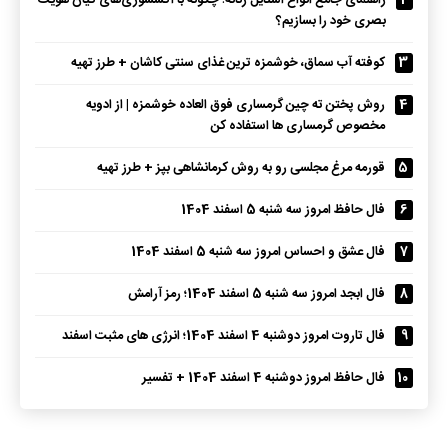
2
راهنمای جامع انواع استایل زنانه؛ چگونه با اکسسوری‌های کیان هویت
بصری خود را بسازیم؟
3
کوفته آب سماق، خوشمزه ترین غذای سنتی کاشان + طرز تهیه
4
روش پختن ته چین گرمساری فوق العاده خوشمزه | از ادویه
مخصوص گرمساری ها استفاده کن
5
قورمه مرغ مجلسی رو به روش کرمانشاهی بپز + طرز تهیه
6
فال حافظ امروز سه شنبه 5 اسفند 1404
7
فال عشق و احساس امروز سه شنبه 5 اسفند 1404
8
فال ابجد امروز سه شنبه 5 اسفند 1404؛ رمز آرامش
9
فال تاروت امروز دوشنبه 4 اسفند 1404؛ انرژی های مثبت اسفند
10
فال حافظ امروز دوشنبه 4 اسفند 1404 + تفسیر