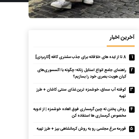
آخرین اخبار
1
8 تا از ایده های خلاقانه برای جذب مشتری کافه [کاربردی]
2
راهنمای جامع انواع استایل زنانه؛ چگونه با اکسسوری‌های
کیان هویت بصری خود را بسازیم؟
3
کوفته آب سماق، خوشمزه ترین غذای سنتی کاشان + طرز
تهیه
4
روش پختن ته چین گرمساری فوق العاده خوشمزه | از ادویه
مخصوص گرمساری ها استفاده کن
5
قورمه مرغ مجلسی رو به روش کرمانشاهی بپز + طرز تهیه