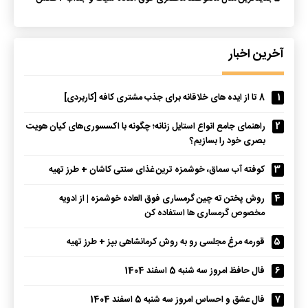
آخرین اخبار
1
8 تا از ایده های خلاقانه برای جذب مشتری کافه [کاربردی]
2
راهنمای جامع انواع استایل زنانه؛ چگونه با اکسسوری‌های کیان هویت
بصری خود را بسازیم؟
3
کوفته آب سماق، خوشمزه ترین غذای سنتی کاشان + طرز تهیه
4
روش پختن ته چین گرمساری فوق العاده خوشمزه | از ادویه
مخصوص گرمساری ها استفاده کن
5
قورمه مرغ مجلسی رو به روش کرمانشاهی بپز + طرز تهیه
6
فال حافظ امروز سه شنبه 5 اسفند 1404
7
فال عشق و احساس امروز سه شنبه 5 اسفند 1404