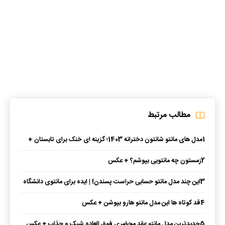
مطالب مرتبط
1
مدل های مانتو شانتون دخترانه 1403؛ گزینه ای خنک برای تابستان +
عکس
2
زمستون چه مانتویی بپوشم؟ + عکس
3
این چند مدل مانتو حسابی حراست پسندن! | ایده برای مانتوی دانشگاه
+ عکس
4
قد کوتاه ها این مدل مانتو هارو بپوشن + عکس
5
جدیدترین مدل مانتو عقد محضری فوق العاده شیک و جذاب + عکس