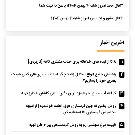
3
فال ابجد امروز شنبه 4 بهمن 1404؛ پاسخ به نیت شما
4
فال عشق و احساس امروز شنبه 4 بهمن 1404
آخرین اخبار
1
8 تا از ایده های خلاقانه برای جذب مشتری کافه [کاربردی]
2
راهنمای جامع انواع استایل زنانه؛ چگونه با اکسسوری‌های کیان هویت
بصری خود را بسازیم؟
3
کوفته آب سماق، خوشمزه ترین غذای سنتی کاشان + طرز تهیه
4
روش پختن ته چین گرمساری فوق العاده خوشمزه | از ادویه
مخصوص گرمساری ها استفاده کن
5
قورمه مرغ مجلسی رو به روش کرمانشاهی بپز + طرز تهیه