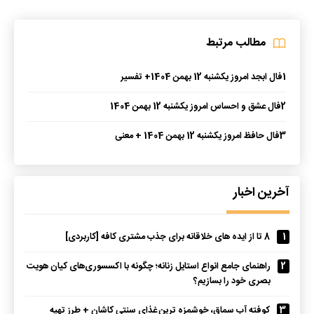
مطالب مرتبط
1
فال ابجد امروز یکشنبه 12 بهمن 1404+ تفسیر
2
فال عشق و احساس امروز یکشنبه 12 بهمن 1404
3
فال حافظ امروز یکشنبه 12 بهمن 1404 + معنی
آخرین اخبار
1
8 تا از ایده های خلاقانه برای جذب مشتری کافه [کاربردی]
2
راهنمای جامع انواع استایل زنانه؛ چگونه با اکسسوری‌های کیان هویت
بصری خود را بسازیم؟
3
کوفته آب سماق، خوشمزه ترین غذای سنتی کاشان + طرز تهیه