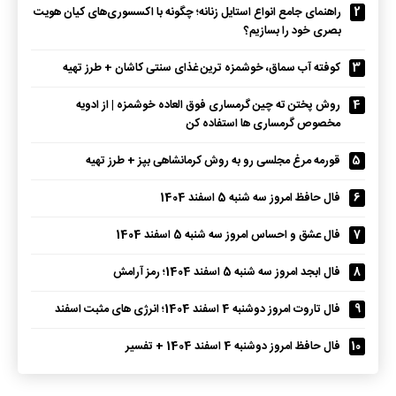
2
راهنمای جامع انواع استایل زنانه؛ چگونه با اکسسوری‌های کیان هویت
بصری خود را بسازیم؟
3
کوفته آب سماق، خوشمزه ترین غذای سنتی کاشان + طرز تهیه
4
روش پختن ته چین گرمساری فوق العاده خوشمزه | از ادویه
مخصوص گرمساری ها استفاده کن
5
قورمه مرغ مجلسی رو به روش کرمانشاهی بپز + طرز تهیه
6
فال حافظ امروز سه شنبه 5 اسفند 1404
7
فال عشق و احساس امروز سه شنبه 5 اسفند 1404
8
فال ابجد امروز سه شنبه 5 اسفند 1404؛ رمز آرامش
9
فال تاروت امروز دوشنبه 4 اسفند 1404؛ انرژی های مثبت اسفند
10
فال حافظ امروز دوشنبه 4 اسفند 1404 + تفسیر