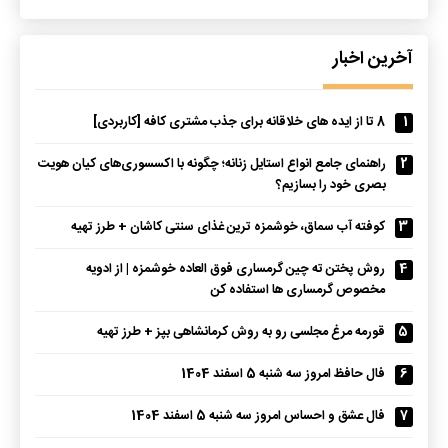
آخرین اخبار
1
8 تا از ایده های خلاقانه برای جذب مشتری کافه [کاربردی]
2
راهنمای جامع انواع استایل زنانه؛ چگونه با اکسسوری‌های کیان هویت
بصری خود را بسازیم؟
3
کوفته آب سماق، خوشمزه ترین غذای سنتی کاشان + طرز تهیه
4
روش پختن ته چین گرمساری فوق العاده خوشمزه | از ادویه
مخصوص گرمساری ها استفاده کن
5
قورمه مرغ مجلسی رو به روش کرمانشاهی بپز + طرز تهیه
6
فال حافظ امروز سه شنبه 5 اسفند 1404
7
فال عشق و احساس امروز سه شنبه 5 اسفند 1404