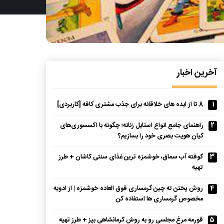
آخرین اخبار
1
8 تا از ایده های خلاقانه برای جذب مشتری کافه [کاربردی]
2
راهنمای جامع انواع استایل زنانه؛ چگونه با اکسسوری‌های
کیان هویت بصری خود را بسازیم؟
3
کوفته آب سماق، خوشمزه ترین غذای سنتی کاشان + طرز
تهیه
4
روش پختن ته چین گرمساری فوق العاده خوشمزه | از ادویه
مخصوص گرمساری ها استفاده کن
5
قورمه مرغ مجلسی رو به روش کرمانشاهی بپز + طرز تهیه