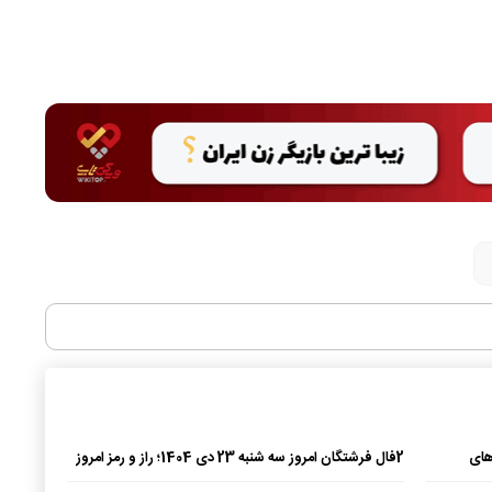
1 برای ماه های
2
فال فرشتگان امروز سه شنبه 23 دی 1404؛ راز و رمز امروز