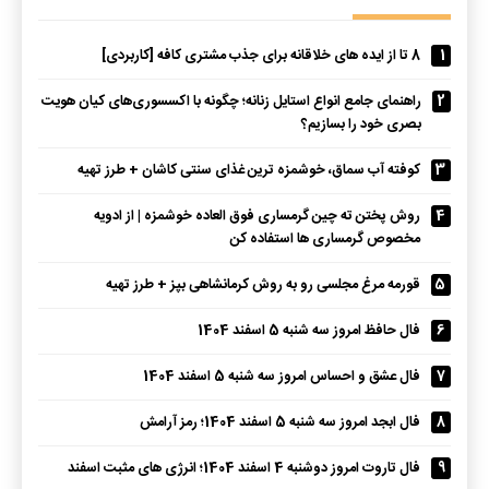
1
8 تا از ایده های خلاقانه برای جذب مشتری کافه [کاربردی]
2
راهنمای جامع انواع استایل زنانه؛ چگونه با اکسسوری‌های کیان هویت
بصری خود را بسازیم؟
3
کوفته آب سماق، خوشمزه ترین غذای سنتی کاشان + طرز تهیه
4
روش پختن ته چین گرمساری فوق العاده خوشمزه | از ادویه
مخصوص گرمساری ها استفاده کن
5
قورمه مرغ مجلسی رو به روش کرمانشاهی بپز + طرز تهیه
6
فال حافظ امروز سه شنبه 5 اسفند 1404
7
فال عشق و احساس امروز سه شنبه 5 اسفند 1404
8
فال ابجد امروز سه شنبه 5 اسفند 1404؛ رمز آرامش
9
فال تاروت امروز دوشنبه 4 اسفند 1404؛ انرژی های مثبت اسفند