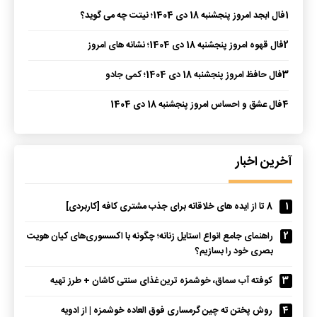
1
فال ابجد امروز پنجشنبه 18 دی 1404؛ نیتت چه می گوید؟
2
فال قهوه امروز پنجشنبه 18 دی 1404؛ نشانه های امروز
3
فال حافظ امروز پنجشنبه 18 دی 1404؛ کمی جادو
4
فال عشق و احساس امروز پنجشنبه 18 دی 1404
آخرین اخبار
1
8 تا از ایده های خلاقانه برای جذب مشتری کافه [کاربردی]
2
راهنمای جامع انواع استایل زنانه؛ چگونه با اکسسوری‌های کیان هویت
بصری خود را بسازیم؟
3
کوفته آب سماق، خوشمزه ترین غذای سنتی کاشان + طرز تهیه
4
روش پختن ته چین گرمساری فوق العاده خوشمزه | از ادویه