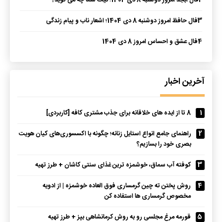
2
فال ابجد امروز دوشنبه 8 دی 1404؛ نیت شما چه می گوید؟
3
فال حافظ امروز دوشنبه 8 دی 1404؛ اشعار ناب و پیام زندگی
4
فال عشق و احساس امروز 8 دی 1404
آخرین اخبار
1
8 تا از ایده های خلاقانه برای جذب مشتری کافه [کاربردی]
2
راهنمای جامع انواع استایل زنانه؛ چگونه با اکسسوری‌های کیان هویت
بصری خود را بسازیم؟
3
کوفته آب سماق، خوشمزه ترین غذای سنتی کاشان + طرز تهیه
4
روش پختن ته چین گرمساری فوق العاده خوشمزه | از ادویه
مخصوص گرمساری ها استفاده کن
5
قورمه مرغ مجلسی رو به روش کرمانشاهی بپز + طرز تهیه