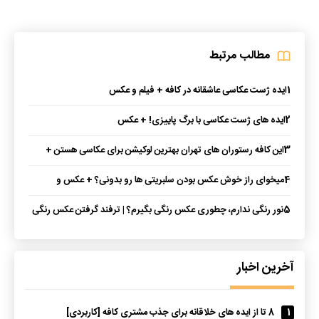
مطالب مرتبط
1
ایده ژست عکاسی عاشقانه در کافه + فیلم و عکس
2
ایده های ژست عکاسی با برگ پاییزی! + عکس
3
این کافه رستوران های تهران بهترین لوکیشن برای عکاسی هستن +
عکس
4
میخوای راز خوش عکس بودن سلبریتی ها رو بدونی؟ + عکس و
توضیحات
5
نور رنگی ندارم، چطوری عکس رنگی بگیرم؟ | ترفند گرفتن عکس رنگی
با موبایل
آخرین اخبار
1
8 تا از ایده های خلاقانه برای جذب مشتری کافه [کاربردی]