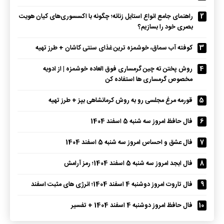
2
راهنمای جامع انواع استایل زنانه؛ چگونه با اکسسوری‌های کیان هویت
بصری خود را بسازیم؟
3
کوفته آب سماق، خوشمزه ترین غذای سنتی کاشان + طرز تهیه
4
روش پختن ته چین گرمساری فوق العاده خوشمزه | از ادویه
مخصوص گرمساری ها استفاده کن
5
قورمه مرغ مجلسی رو به روش کرمانشاهی بپز + طرز تهیه
6
فال حافظ امروز سه شنبه 5 اسفند 1404
7
فال عشق و احساس امروز سه شنبه 5 اسفند 1404
8
فال ابجد امروز سه شنبه 5 اسفند 1404؛ رمز آرامش
9
فال تاروت امروز دوشنبه 4 اسفند 1404؛ انرژی های مثبت اسفند
10
فال حافظ امروز دوشنبه 4 اسفند 1404 + تفسیر