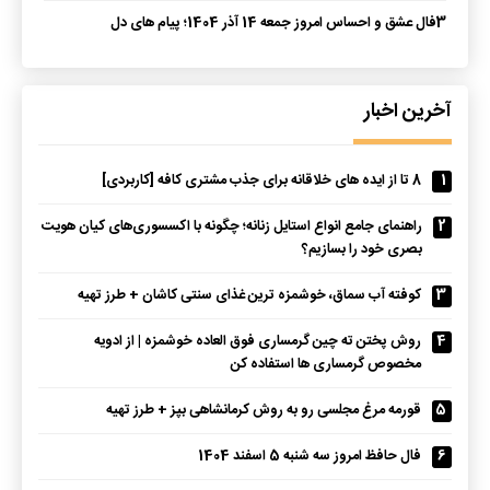
3
فال عشق و احساس امروز جمعه 14 آذر 1404؛ پیام های دل
آخرین اخبار
1
8 تا از ایده های خلاقانه برای جذب مشتری کافه [کاربردی]
2
راهنمای جامع انواع استایل زنانه؛ چگونه با اکسسوری‌های کیان هویت
بصری خود را بسازیم؟
3
کوفته آب سماق، خوشمزه ترین غذای سنتی کاشان + طرز تهیه
4
روش پختن ته چین گرمساری فوق العاده خوشمزه | از ادویه
مخصوص گرمساری ها استفاده کن
5
قورمه مرغ مجلسی رو به روش کرمانشاهی بپز + طرز تهیه
6
فال حافظ امروز سه شنبه 5 اسفند 1404