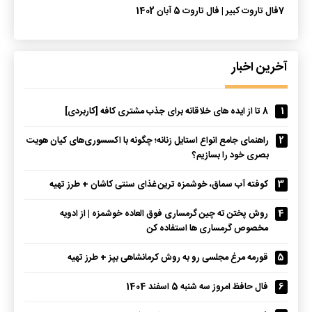
7
فال تاروت کبیر | فال تاروت 5 آبان 1402
آخرین اخبار
1
8 تا از ایده های خلاقانه برای جذب مشتری کافه [کاربردی]
2
راهنمای جامع انواع استایل زنانه؛ چگونه با اکسسوری‌های کیان هویت
بصری خود را بسازیم؟
3
کوفته آب سماق، خوشمزه ترین غذای سنتی کاشان + طرز تهیه
4
روش پختن ته چین گرمساری فوق العاده خوشمزه | از ادویه
مخصوص گرمساری ها استفاده کن
5
قورمه مرغ مجلسی رو به روش کرمانشاهی بپز + طرز تهیه
6
فال حافظ امروز سه شنبه 5 اسفند 1404