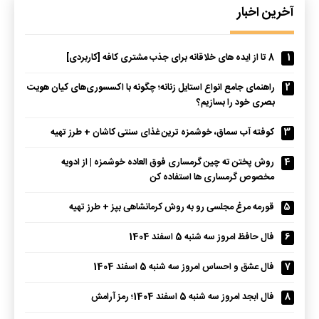
آخرین اخبار
1
8 تا از ایده های خلاقانه برای جذب مشتری کافه [کاربردی]
2
راهنمای جامع انواع استایل زنانه؛ چگونه با اکسسوری‌های کیان هویت
بصری خود را بسازیم؟
3
کوفته آب سماق، خوشمزه ترین غذای سنتی کاشان + طرز تهیه
4
روش پختن ته چین گرمساری فوق العاده خوشمزه | از ادویه
مخصوص گرمساری ها استفاده کن
5
قورمه مرغ مجلسی رو به روش کرمانشاهی بپز + طرز تهیه
6
فال حافظ امروز سه شنبه 5 اسفند 1404
7
فال عشق و احساس امروز سه شنبه 5 اسفند 1404
8
فال ابجد امروز سه شنبه 5 اسفند 1404؛ رمز آرامش