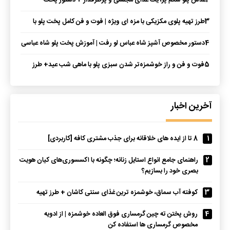
2
عدس پلو شکم پر، یک غذای مجلسی و پرطرفدار + دستور پخت
3
طرز تهیه پلوی مکزیکی با مزه‌ ای ویژه | فوت و فن کامل پخت پلو با
طعمی متفاوت
4
دستور مخصوص آشپز شاه عباس لو رفت | آموزش پخت پلو شاه عباسی
+ نکات
5
فوت و فن و راز خوشمزه‌تر شدن سبزی پلو با ماهی شب عید+ طرز
تهیه
آخرین اخبار
1
8 تا از ایده های خلاقانه برای جذب مشتری کافه [کاربردی]
2
راهنمای جامع انواع استایل زنانه؛ چگونه با اکسسوری‌های کیان هویت
بصری خود را بسازیم؟
3
کوفته آب سماق، خوشمزه ترین غذای سنتی کاشان + طرز تهیه
4
روش پختن ته چین گرمساری فوق العاده خوشمزه | از ادویه
مخصوص گرمساری ها استفاده کن