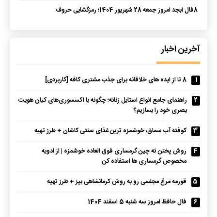
8
فال ابجد امروز جمعه 28 شهریور 1404؛ رمزگشایی حروف
آخرین اخبار
1
8 تا از ایده های خلاقانه برای جذب مشتری کافه [کاربردی]
2
راهنمای جامع انواع استایل زنانه؛ چگونه با اکسسوری‌های کیان هویت
بصری خود را بسازیم؟
3
کوفته آب سماق، خوشمزه ترین غذای سنتی کاشان + طرز تهیه
4
روش پختن ته چین گرمساری فوق العاده خوشمزه | از ادویه
مخصوص گرمساری ها استفاده کن
5
قورمه مرغ مجلسی رو به روش کرمانشاهی بپز + طرز تهیه
6
فال حافظ امروز سه شنبه 5 اسفند 1404