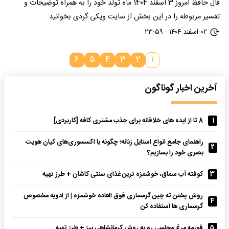
فال حافظ امروز 3 اسفند 1404 ماه تولد خود را به همراه توضیحات و
تفسیر مربوطه را در این بخش از سایت ویکی گردی بخوانید
۰۲ اسفند ۱۴۰۴ - ۲۳:۵۹
۶
۵
۴
۳
۲
۱
آخرین اخبار گوناگون
1
8 تا از ایده های خلاقانه برای جذب مشتری کافه [کاربردی]
راهنمای جامع انواع استایل زنانه؛ چگونه با اکسسوری‌های کیان هویت
2
بصری خود را بسازیم؟
3
کوفته آب سماق، خوشمزه ترین غذای سنتی کاشان + طرز تهیه
روش پختن ته چین گرمساری فوق العاده خوشمزه | از ادویه مخصوص
4
گرمساری ها استفاده کن
5
قورمه مرغ مجلسی رو به روش کرمانشاهی بپز + طرز تهیه