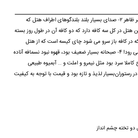
۱-کیفیت پایین دستشویی و حمام از نظر ظاهر ۲- صدای بسیار بلند بلندگوهای اطراف هتل که
صبحگاهی را مختل می کند ۳- این هتل در کل سه کافه دارد که دو کافه آن در طول روز بسته
 که در کافه باز سرو می شود چای کیسه است که از هتل
سنتی پنج ستاره انتظار چای کیسه ای نمی رود! ۴- صبحانه بسیار ضعیف بود، قهوه نبود نسمافه آناده
املا سرد بود مثل نیمرو و املت و ... آبمیوه طبیعی
هم کیسه ای بود. ۵- ناهار در رستوران‌بسیار لذیذ و تازه بود و قیمت با توجه به کیفیت