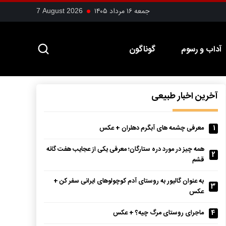
جمعه ۱۶ مرداد ۱۴۰۵
7 August 2026
آداب و رسوم
گوناگون
آخرین اخبار طبیعی
1
معرفی چشمه های آبگرم دهلران + عکس
همه چیز در مورد دره ستارگان؛ معرفی یکی از عجایب هفت گانه
2
قشم
به عنوان گالیور به روستای آدم کوچولوهای ایرانی سفر کن +
3
عکس
4
ماجرای روستای مرگ چیه؟ + عکس