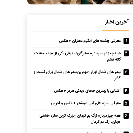
آخرین اخبار
1
معرفی چشمه های آبگرم دهلران + عکس
2
همه چیز در مورد دره ستارگان؛ معرفی یکی از عجایب هفت
گانه قشم
3
بندر های شمال ایران؛ بهترین بندر های شمال برای گشت و
گذار
4
آشنایی با بهترین جاهای دیدنی هرمز + عکس
5
معرفی سازه های آبی شوشتر + عکس و آدرس
6
همه چیز درباره ارگ بم کرمان | بزرگ ترین سازه خشتی
جهان، ارگ بم کرمان