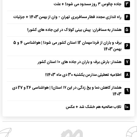
3
جاده چالوس ۳ روز مسدود می‌ شود! + علت
4
راه اندازی مجدد قطار مسافربری تهران - وان از بهمن‌ 1403 + جزئیات
5
هشدار به مسافران: پیش‌ بینی کولاک در این جاده‌ های کشور!
برف و باران از فردا مهمان 12 استان‌ کشور می‌ شود! | هواشناسی 4 و 5
6
بهمن 1403
7
هشدار: بارش برف و باران در جاده‌ های ۱۰ استان کشور
8
اطلاعیه تعطیلی مدارس یکشنبه 30 دی ماه 1403!
هشدار کاهش دما و یخ‌ زدگی در این ۱۷ استان! | هواشناسی 26 و 27 دی
9
1403
10
تالاب صالحیه هم خشک شد + عکس