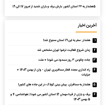
5
هشدار به ۲۴ استان کشور: بارش برف و باران شدید از امروز 17 الی 19
دی 1403
آخرین اخبار
1
هشدار: سفر به این 19 استان‌ ممنوع شد!
2
زمان شروع فعالیت تراموا تهران مشخص شد
3
جاده چالوس ۳ روز مسدود می‌ شود! + علت
4
راه اندازی مجدد قطار مسافربری تهران - وان از بهمن‌ 1403 +
جزئیات
5
هشدار به مسافران: پیش‌ بینی کولاک در این جاده‌ های کشور!
6
برف و باران از فردا مهمان 12 استان‌ کشور می‌ شود! | هواشناسی 4 و
5 بهمن 1403