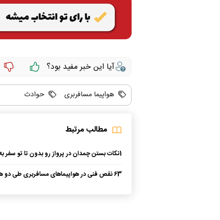
آیا این خبر مفید بود؟
هواپیما مسافربری
حوادث
مطالب مرتبط
1
نکات بستن چمدان در پرواز رو بدون تا تو سفر به
نخوری!
3
۶ نقص فنی در هواپیماهای مسافربری طی دو هف
خطر را می شنوید؟