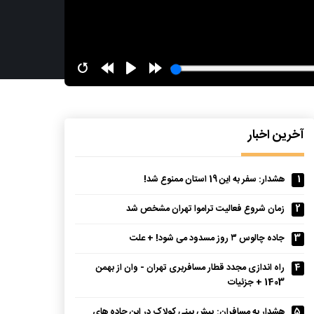
آخرین اخبار
1
هشدار: سفر به این 19 استان‌ ممنوع شد!
2
زمان شروع فعالیت تراموا تهران مشخص شد
3
جاده چالوس ۳ روز مسدود می‌ شود! + علت
4
راه اندازی مجدد قطار مسافربری تهران - وان از بهمن‌
1403 + جزئیات
5
هشدار به مسافران: پیش‌ بینی کولاک در این جاده‌ های