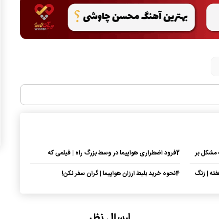
 مشکل بر
2
فرود اضطراری هواپیما در وسط بزرگ راه | فیلمی که
دوربین خلبان ضبط کرد!!
ته | زنگ
4
نحوه خرید بلیط ارزان هواپیما | گران سفر نکن!
ارسال نظر